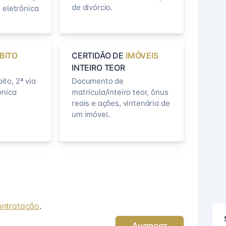
de divórcio.
 eletrônica
BITO
CERTIDÃO DE
IMÓVEIS
INTEIRO TEOR
to, 2ª via
Documento de
ônica
matrícula/inteiro teor, ônus
reais e ações, vintenária de
um imóvel.
ontratação
.
Avançar